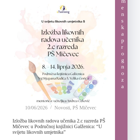
m
e
n
s
k
a
p
r
o
g
n
o
z
a
10/06/2026
Novosti
,
PŠ Mičevec
Izložba likovnih radova učenika 2.c razreda PŠ
Mičevec u Područnoj knjižnici Galženica: “U
svijetu likovnih umjetnika”