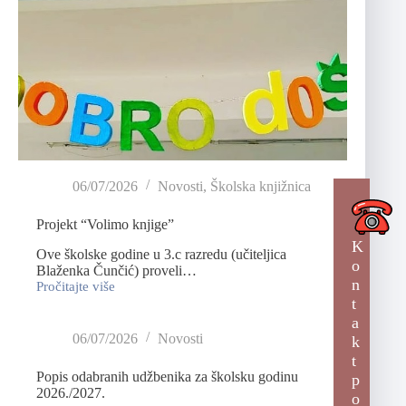
06/07/2026
Novosti
,
Školska knjižnica
Projekt “Volimo knjige”
K
Ove školske godine u 3.c razredu (učiteljica
o
Blaženka Čunčić) proveli…
n
Pročitajte više
t
a
06/07/2026
Novosti
k
t
Popis odabranih udžbenika za školsku godinu
p
2026./2027.
o