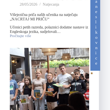
a
28/05/2026
Natjecanja
n
e
Višejezična priča naših učenika na natječaju
s
„NACRTAJ MI PRIČU“
l
i
Učenici petih razreda, polaznici dodatne nastave iz
Engleskoga jezika, sudjelovali…
k
Pročitajte više
o
v
n
i
c
e