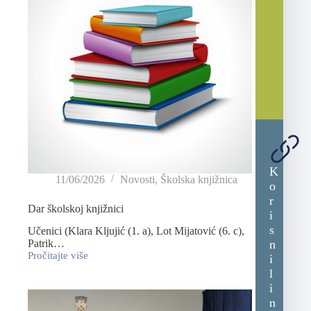
K
11/06/2026
Novosti
,
Školska knjižnica
o
r
Dar školskoj knjižnici
i
s
Učenici (Klara Kljujić (1. a), Lot Mijatović (6. c),
n
Patrik…
Pročitajte više
i
l
i
n