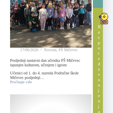
R
a
s
p
o
17/06/2026
Novosti
,
PŠ Mičevec
r
e
Posljednji nastavni dan učenika PŠ Mičevec
d
ispunjen kulturom, učenjem i igrom
z
Učenici od 1. do 4. razreda Područne škole
v
Mičevec posljednji…
o
Pročitajte više
n
j
e
n
j
a