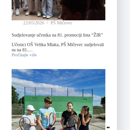
22/05/2026
PŠ Mičevec
Sudjelovanje učenika na 81. promociji lista “ŽIR”
Učenici OŠ Velika Mlaka, PŠ Mičevec sudjelovali
su na 81.…
Pročitajte više