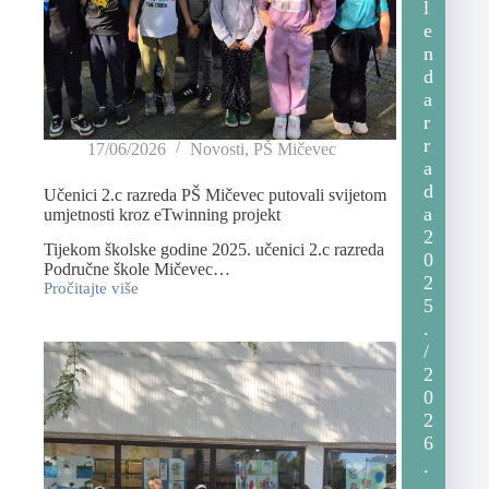
l
e
n
d
a
r
r
17/06/2026
Novosti
,
PŠ Mičevec
a
d
Učenici 2.c razreda PŠ Mičevec putovali svijetom
a
umjetnosti kroz eTwinning projekt
2
Tijekom školske godine 2025. učenici 2.c razreda
0
Područne škole Mičevec…
2
Pročitajte više
5
.
/
2
0
2
6
.