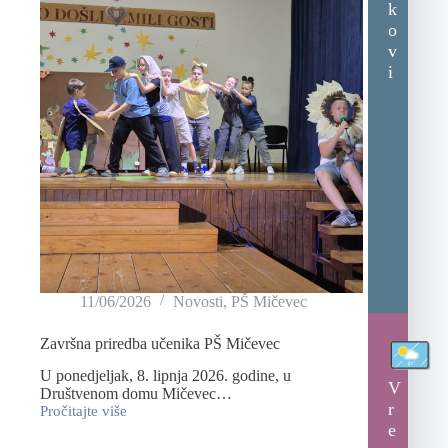
k
o
v
i
11/06/2026
Novosti
,
PŠ Mičevec
Završna priredba učenika PŠ Mičevec
U ponedjeljak, 8. lipnja 2026. godine, u
V
Društvenom domu Mičevec…
r
Pročitajte više
e