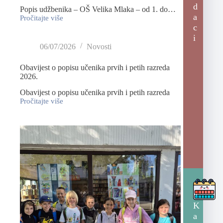
d
Popis udžbenika – OŠ Velika Mlaka – od 1. do…
a
Pročitajte više
c
i
06/07/2026
Novosti
Obavijest o popisu učenika prvih i petih razreda
2026.
Obavijest o popisu učenika prvih i petih razreda
Pročitajte više
K
a