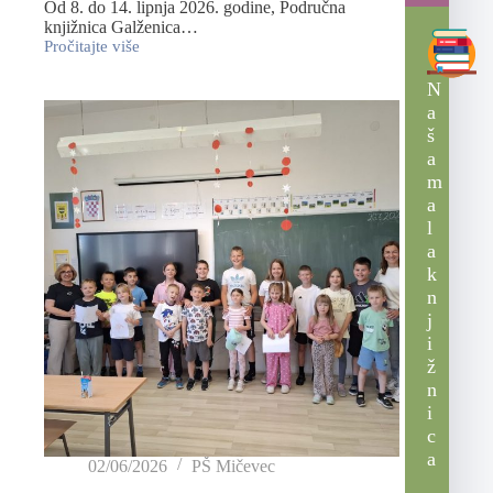
Od 8. do 14. lipnja 2026. godine, Područna
knjižnica Galženica…
Pročitajte više
N
a
š
a
m
a
l
a
k
n
j
i
ž
n
i
c
a
02/06/2026
PŠ Mičevec