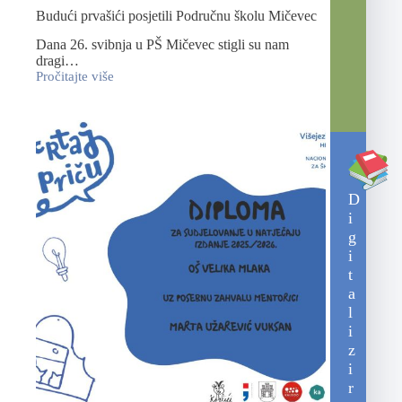
Budući prvašići posjetili Područnu školu Mičevec
Dana 26. svibnja u PŠ Mičevec stigli su nam
dragi…
Pročitajte više
D
i
g
i
t
a
l
i
z
i
r