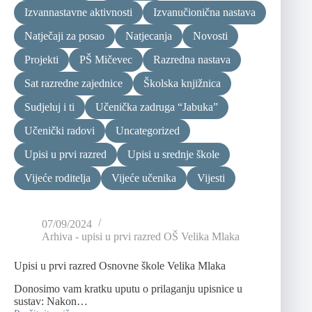
Izvannastavne aktivnosti
Izvanučionična nastava
Natječaji za posao
Natjecanja
Novosti
Projekti
PŠ Mičevec
Razredna nastava
Sat razredne zajednice
Školska knjižnica
Sudjeluj i ti
Učenička zadruga “Jabuka”
Učenički radovi
Uncategorized
Upisi u prvi razred
Upisi u srednje škole
Vijeće roditelja
Vijeće učenika
Vijesti
07/09/2024
Arhiva - upisi u prvi razred OŠ Velika Mlaka
Upisi u prvi razred Osnovne škole Velika Mlaka
Donosimo vam kratku uputu o prilaganju upisnice u
sustav: Nakon…