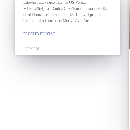
Likovni radovi učenika 4.b OŠ Velika
MlakaUčiteljica: Danica GazićKombinirana tehnika
(crni flomaster + drvene bojice)Likovni problem:
Crte po toku i karakteruMotiv: Zvončari
PROČITAJTE VIŠE
13/02/2026