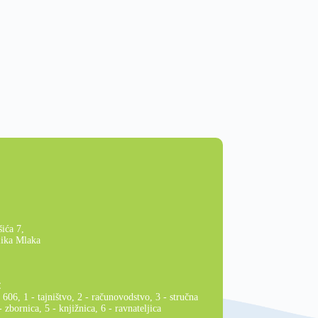
ića 7,
lika Mlaka
:
606, 1 - tajništvo, 2 - računovodstvo, 3 - stručna
- zbornica, 5 - knjižnica, 6 - ravnateljica