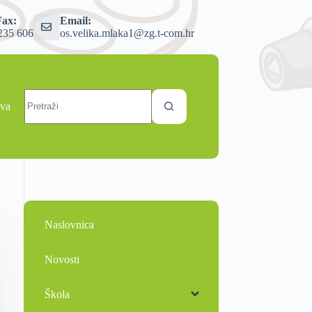
Fax:
Email:
235 606
os.velika.mlaka1@zg.t-com.hr
ava
Naslovnica
Novosti
Škola