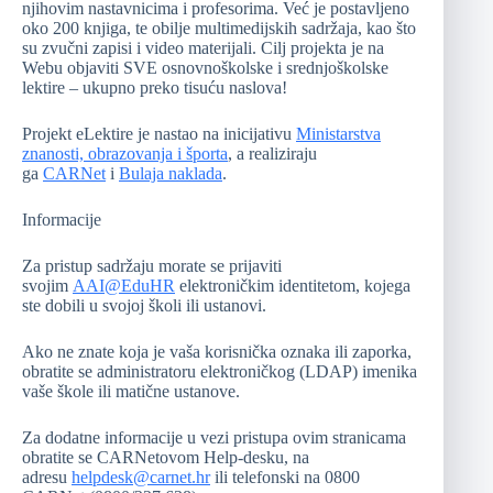
njihovim nastavnicima i profesorima. Već je postavljeno
oko 200 knjiga, te obilje multimedijskih sadržaja, kao što
su zvučni zapisi i video materijali. Cilj projekta je na
Webu objaviti SVE osnovnoškolske i srednjoškolske
lektire – ukupno preko tisuću naslova!
Projekt eLektire je nastao na inicijativu
Ministarstva
znanosti, obrazovanja i športa
, a realiziraju
ga
CARNet
i
Bulaja naklada
.
Informacije
Za pristup sadržaju morate se prijaviti
svojim
AAI@EduHR
elektroničkim identitetom, kojega
ste dobili u svojoj školi ili ustanovi.
Ako ne znate koja je vaša korisnička oznaka ili zaporka,
obratite se administratoru elektroničkog (LDAP) imenika
vaše škole ili matične ustanove.
Za dodatne informacije u vezi pristupa ovim stranicama
obratite se CARNetovom Help-desku, na
adresu
helpdesk@carnet.hr
ili telefonski na 0800