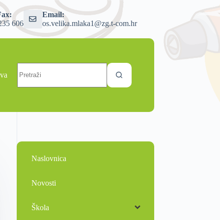
Fax:
Email:
235 606
os.velika.mlaka1@zg.t-com.hr
ava
Naslovnica
Novosti
Škola