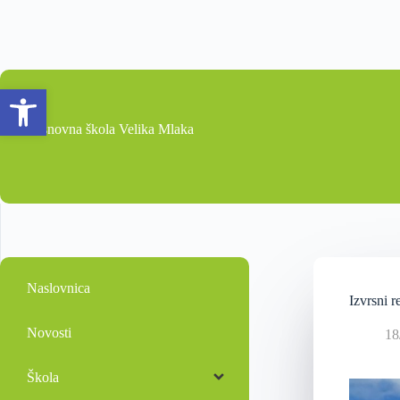
Open toolbar
Osnovna škola Velika Mlaka
Naslovnica
Izvrsni r
Novosti
18
Škola