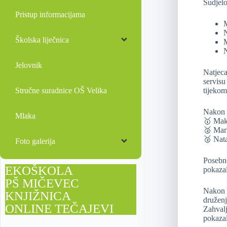
Sudjelo
Pristup informacijama
M
N
Školska liječnica
M
N
Jelovnik
Natjeca
servisu
Stručne suradnice OŠ Velika
tijekom
Nakon o
Mlaka
🥇 Maks
🥈 Mark
🥈 Nata
Foto galerija
Posebno
EKOŠKOLA
pokazal
PŠ MIČEVEC
Nakon i
KNJIŽNICA
druženj
ONLINE TEČAJEVI
Zahvalj
pokazal