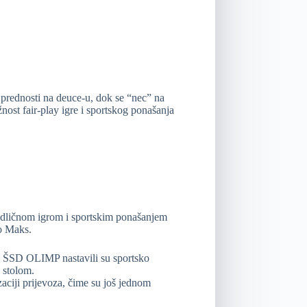
prednosti na deuce-u, dok se “nec” na
žnost fair-play igre i sportskog ponašanja
 odličnom igrom i sportskim ponašanjem
io Maks.
 i ŠSD OLIMP nastavili su sportsko
m stolom.
aciji prijevoza, čime su još jednom