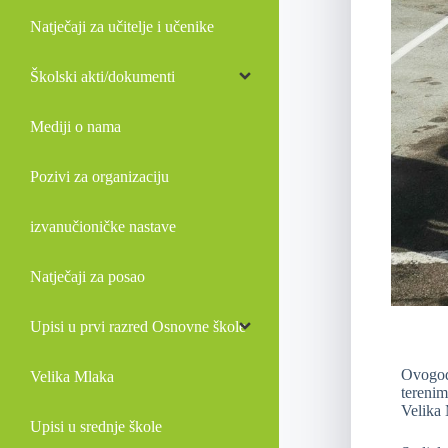
Natječaji za učitelje i učenike
Školski akti/dokumenti
Mediji o nama
Pozivi za organizaciju
izvanučioničke nastave
Natječaji za posao
Upisi u prvi razred Osnovne škole
Ovogodi
Velika Mlaka
terenim
Velika
Upisi u srednje škole