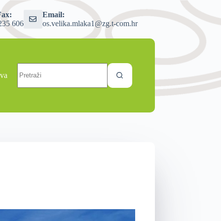
Fax:
Email:
235 606
os.velika.mlaka1@zg.t-com.hr
ava