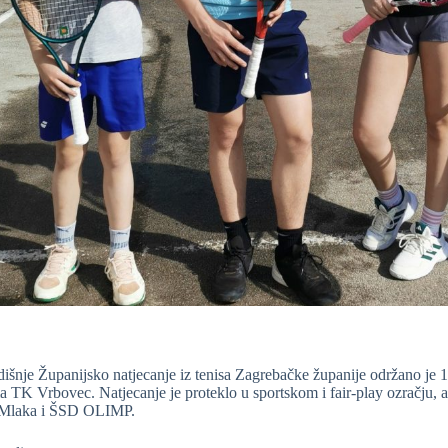
šnje Županijsko natjecanje iz tenisa Zagrebačke županije održano je 
a TK Vrbovec. Natjecanje je proteklo u sportskom i fair-play ozračju, a
 Mlaka i ŠSD OLIMP.