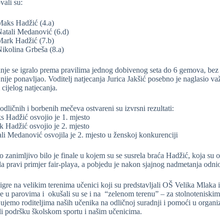
vali su:
aks Hadžić (4.a)
atali Medanović (6.d)
ark Hadžić (7.b)
ikolina Grbeša (8.a)
nje se igralo prema pravilima jednog dobivenog seta do 6 gemova, bez 
 nije ponavljao. Voditelj natjecanja Jurica Jakšić posebno je naglasio va
 cijelog natjecanja.
dličnih i borbenih mečeva ostvareni su izvrsni rezultati:
 Hadžić osvojio je 1. mjesto
 Hadžić osvojio je 2. mjesto
li Medanović osvojila je 2. mjesto u ženskoj konkurenciji
 zanimljivo bilo je finale u kojem su se susrela braća Hadžić, koja su
a pravi primjer fair-playa, a pobjedu je nakon sjajnog nadmetanja odn
gre na velikim terenima učenici koji su predstavljali OŠ Velika Mlaka
e u parovima i okušali su se i na “zelenom terenu” – za stolnoteniski
ujemo roditeljima naših učenika na odličnoj suradnji i pomoći u organiz
i podršku školskom sportu i našim učenicima.