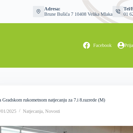
Adresa:
Tel/
Brune Bušića 7 10408 Velika Mlaka
01 6
Facebook
Prij
a Gradskom rukometnom natjecanju za 7.i 8.razrede (M)
/01/2025
Natjecanja
,
Novosti