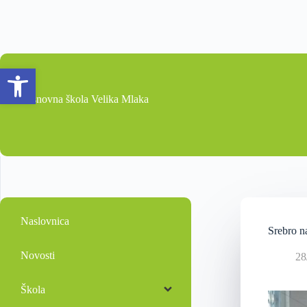
Open toolbar
Osnovna škola Velika Mlaka
Naslovnica
Srebro n
Novosti
28
Škola