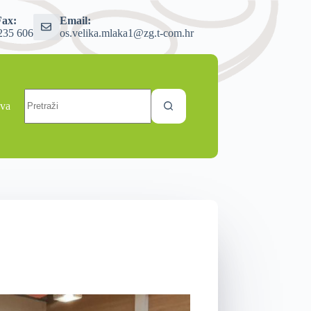
Fax:
Email:
235 606
os.velika.mlaka1@zg.t-com.hr
ava