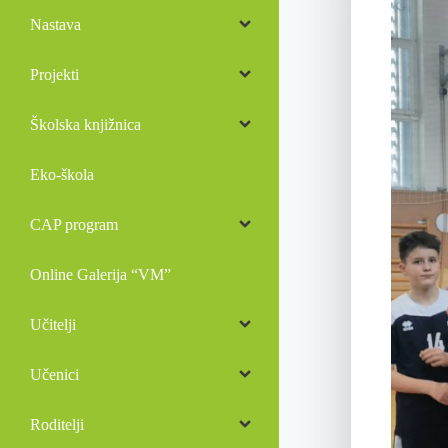
Nastava
Projekti
Školska knjižnica
Eko-škola
CAP program
Online Galerija “VM”
Učitelji
Učenici
Roditelji