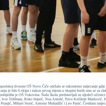
sportskoj dvorani OŠ Novo Čiče održalo se rukometno natjecanje gdje e
anju je bilo 6 ekipa i nakon prvog mjesta u skupini borili smo se za zlat
 pobijedila je OŠ Vukovina. Našu školu predstavljali su sljedeći učeni
 Ivor Telišman, Roko Imprić, Noa Antolić, Pavo Krešimir Marković, 
 Pranjić, Mihael Storić, Antonio Muhadžić i Leo Panić. Čestitam natje