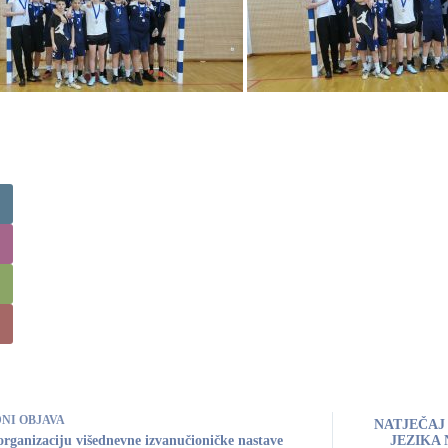
DNI
OBJAVA
NATJEČAJ
organizaciju višednevne izvanučioničke nastave
JEZIKA