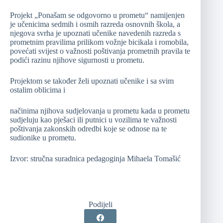
Projekt „Ponašam se odgovorno u prometu“ namijenjen
je učenicima sedmih i osmih razreda osnovnih škola, a
njegova svrha je upoznati učenike navedenih razreda s
prometnim pravilima prilikom vožnje bicikala i romobila,
povećati svijest o važnosti poštivanja prometnih pravila te
podići razinu njihove sigurnosti u prometu.
Projektom se također želi upoznati učenike i sa svim
ostalim oblicima i
načinima njihova sudjelovanja u prometu kada u prometu
sudjeluju kao pješaci ili putnici u vozilima te važnosti
poštivanja zakonskih odredbi koje se odnose na te
sudionike u prometu.
Izvor: stručna suradnica pedagoginja Mihaela Tomašić
Podijeli