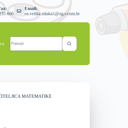
Fax:
Email:
235 606
os.velika.mlaka1@zg.t-com.hr
ava
ČITELJICA MATEMATIKE