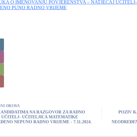
KA O IMENOVANJU POVJERENSTVA – NATJEČAJ UČITELJ
ENO PUNO RADNO VRIJEME
DNI
OBJAVA
KANDIDATIMA NA RAZGOVOR ZA RADNO
POZIV 
 UČITELJ- UČITELJICA MATEMATIKE
ENO NEPUNO RADNO VRIJEME - 7.11.2024.
NEODREĐENO