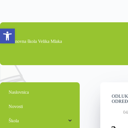
Open toolbar
Osnovna škola Velika Mlaka
Naslovnica
ODLUKA
ODREĐ
Novosti
04
Škola