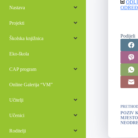
ODLU
Nastava
ODREĐ
Projekti
Podijeli
Školska knjižnica
Eko-škola
CAP program
Online Galerija “VM”
Učitelji
PRETHO
POZIV 
Učenici
MJESTO
NEODREĐ
Roditelji