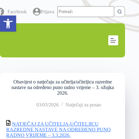
Facebook
Prijava
Open toolbar
Obavijest o natječaju za učitelja/učiteljicu razredne
nastave na određeno puno radno vrijeme – 3. ožujka
2026.
03/03/2026
Natječaji za posao
NATJEČAJ ZA UČITELJA-UČITELJICU
RAZREDNE NASTAVE NA ODREĐENO PUNO
RADNO VRIJEME – 3.3.2026.