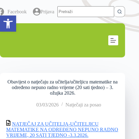
Facebook
Prijava
Open toolbar
Obavijest o natječaju za učitelja/učiteljicu matematike na
određeno nepuno radno vrijeme (20 sati tjedno) – 3.
ožujka 2026.
03/03/2026
Natječaji za posao
NATJEČAJ ZA UČITELJA-UČITELJICU
MATEMATIKE NA ODREĐENO NEPUNO RADNO
VRIJEME, 20 SATI TJEDNO -3.3.2026.