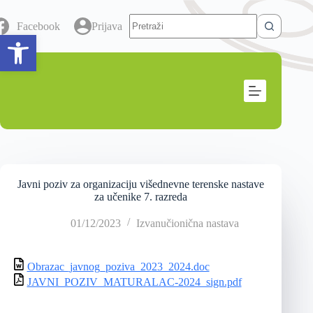
Facebook
Prijava
Open toolbar
Javni poziv za organizaciju višednevne terenske nastave
za učenike 7. razreda
01/12/2023
Izvanučionična nastava
Obrazac_javnog_poziva_2023_2024.doc
JAVNI_POZIV_MATURALAC-2024_sign.pdf