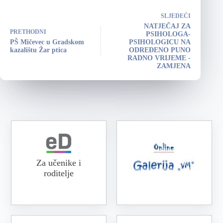
SLJEDEĆI
NATJEČAJ ZA
PRETHODNI
PSIHOLOGA-
PŠ Mičevec u Gradskom
PSIHOLOGICU NA
kazalištu Žar ptica
ODREĐENO PUNO
RADNO VRIJEME -
ZAMJENA
Za učenike i
roditelje
Online galerija VM