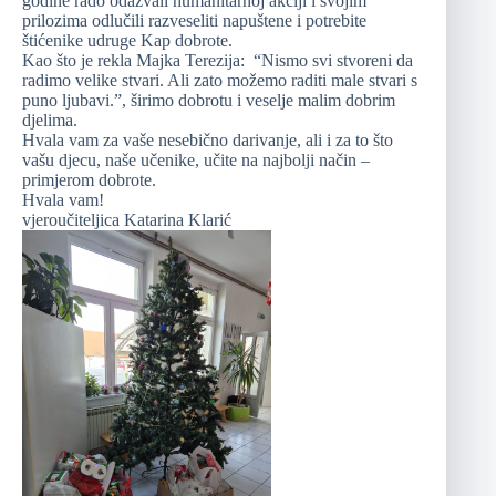
godine rado odazvali humanitarnoj akciji i svojim
prilozima odlučili razveseliti napuštene i potrebite
štićenike udruge Kap dobrote.
Kao što je rekla Majka Terezija: “Nismo svi stvoreni da
radimo velike stvari. Ali zato možemo raditi male stvari s
puno ljubavi.”, širimo dobrotu i veselje malim dobrim
djelima.
Hvala vam za vaše nesebično darivanje, ali i za to što
vašu djecu, naše učenike, učite na najbolji način –
primjerom dobrote.
Hvala vam!
vjeroučiteljica Katarina Klarić