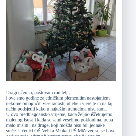
Dragi učenici, poštovani roditelji,
i ove smo godine zajedničkim plemenitim nastojanjem
nekome omogućili više radosti, utjehe i vjere te ih na taj
način podsjetili kako u najtežim trenucima nisu sami.
U ovo predblagdansko vrijeme, kada željno iščekujemo
malenog Isusa i kada se sami veselimo poklonima, treba
malo misliti i na druge, koji možda nisu bili jednake
sreće. Učenici OŠ Velika Mlaka i PŠ Mičevec su se i ove