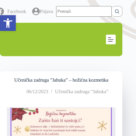
Facebook
Prijava
Open toolbar
Učenička zadruga ”Jabuka” – božićna kozmetika
06/12/2023
Učenička zadruga “Jabuka”