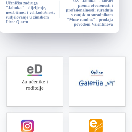
UZ ''Jabuka'' - koraci
Učenička zadruga
prema otvorenosti i
''Jabuka'' – dijeljenje,
profesionalnosti; suradnja
nesebičnost i velikodušnost;
s vanjskim suradnikom
sudjelovanje u zimskom
''Muse candles'' i prodaja
Ilica: Q'artu
povodom Valentinova
Za učenike i
roditelje
Online galerija VM