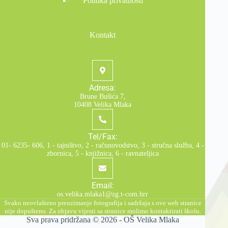
Politika privatnosti
Kontakt
Adresa:
Brune Bušića 7,
10408 Velika Mlaka
Tel/Fax:
01- 6235- 606, 1 - tajništvo, 2 - računovodstvo, 3 - stručna služba, 4 -
zbornica, 5 - knjižnica, 6 - ravnateljica
Email:
os.velika.mlaka1@zg.t-com.hrr
Svako neovlašteno preuzimanje fotografija i sadržaja s ove web stranice
nije dopušteno. Za objavu vijesti sa stranice molimo kontaktirati školu.
Sva prava pridržana © 2026 -
OŠ Velika Mlaka