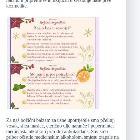
načinom pripreme te ih uključili u stvaranje naše prve
kozmetike.
Za naš božićni balzam za usne upotrijebile smo pčelinji
vosak, shea maslac, eterično ulje naranče i peperminta,
medicinski alkohol i prirodni antioksidans. Sav smo
pribor očistile medicinskim alkoholom, smjesu otapale na