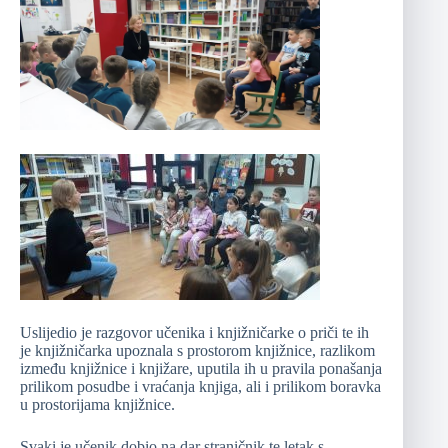
Uslijedio je razgovor učenika i knjižničarke o priči te ih
je knjižničarka upoznala s prostorom knjižnice, razlikom
između knjižnice i knjižare, uputila ih u pravila ponašanja
prilikom posudbe i vraćanja knjiga, ali i prilikom boravka
u prostorijama knjižnice.
Svaki je učenik dobio na dar straničnik te letak s