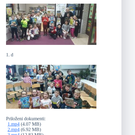
1. d
Priloženi dokumenti:
1.mp4
(4.07 MB)
2.mp4
(6.92 MB)
3.mp4
(12.83 MB)