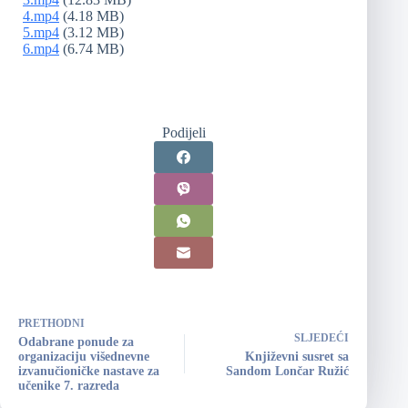
4.mp4
(4.18 MB)
5.mp4
(3.12 MB)
6.mp4
(6.74 MB)
Podijeli
PRETHODNI
SLJEDEĆI
Odabrane ponude za
organizaciju višednevne
Književni susret sa
izvanučioničke nastave za
Sandom Lončar Ružić
učenike 7. razreda