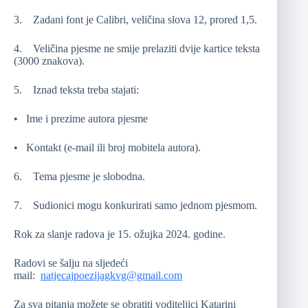
3. Zadani font je Calibri, veličina slova 12, prored 1,5.
4. Veličina pjesme ne smije prelaziti dvije kartice teksta
(3000 znakova).
5. Iznad teksta treba stajati:
• Ime i prezime autora pjesme
• Kontakt (e-mail ili broj mobitela autora).
6. Tema pjesme je slobodna.
7. Sudionici mogu konkurirati samo jednom pjesmom.
Rok za slanje radova je 15. ožujka 2024. godine.
Radovi se šalju na sljedeći
mail:
natjecajpoezijagkvg@gmail.com
Za sva pitanja možete se obratiti voditeljici Katarini