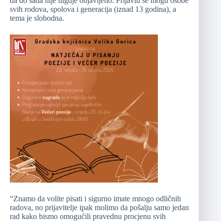
da do sada nije nigdje objavljeno. Prijaviti se mogu osobe
svih rodova, spolova i generacija (iznad 13 godina), a
tema je slobodna.
“Znamo da volite pisati i sigurno imate mnogo odličnih
radova, no prijavitelje ipak molimo da pošalju samo jedan
rad kako bismo omogućili pravednu procjenu svih