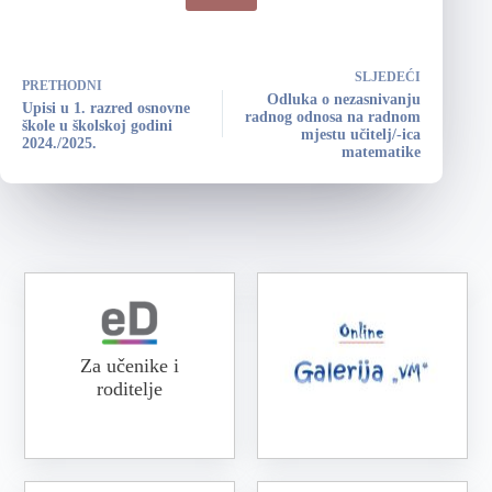
SLJEDEĆI
PRETHODNI
Odluka o nezasnivanju
Upisi u 1. razred osnovne
radnog odnosa na radnom
škole u školskoj godini
mjestu učitelj/-ica
2024./2025.
matematike
Za učenike i
roditelje
Online galerija VM