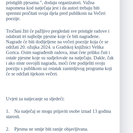
pristiglih pjesama.”, dodaju organizatori. Važna
napomena kod natječaja jest i da autori trebaju biti
spremni pročitati svoja djela pred publikom na Večeri
poezije.
Tročlani žiri će pažljivo pregledati sve pristigle radove i
odabrati tri najbolje pjesme koje će biti nagrađene.
Nagrade će biti dodijeljene na večeri poezije koja će se
održati 20. ožujka 2024. u Gradskoj knjižnici Velika
Gorica. Osim nagrađenih radova, imat ćete priliku čuti i
ostale pjesme koje su sudjelovale na natječaju. Dakle, čak
i ako niste osvojili nagradu, moći ćete podijeliti svoju
poeziju s publikom uz ostatak zanimljivog programa koji
će se održati tijekom večeri.
Uvjeti za natjecanje su sljedeći:
1. Na natječaj se mogu prijaviti osobe iznad 13 godina
starosti.
2. Pjesma ne smije biti ranije objavljivana.