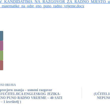
V_KANDIDATIMA_NA_RAZGOVOR_ZA_RADNO_MJESTO_ucit
ca_matematike_na_odre_eno_puno_radno_vrijeme.docx
DNI
OBJAVA
 provjeru znanja – usmeni razgovor
LJ/UČITELJICA ENGLESKOG JEZIKA-
(UČITEL
NO PUNO RADNO VRIJEME – 40 SATI
NEPUNO
1 izvršitelj )