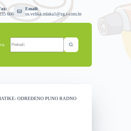
Fax:
Email:
235 606
os.velika.mlaka1@zg.t-com.hr
ava
A MATEMATIKE- ODREĐENO PUNO RADNO