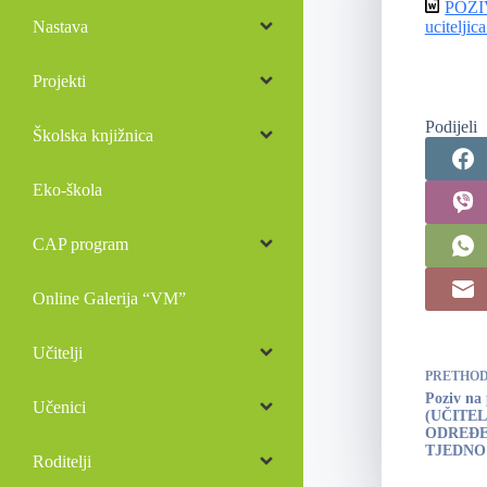
POZI
Nastava
ucitelji
Projekti
Podijeli
Školska knjižnica
Eko-škola
CAP program
Online Galerija “VM”
Učitelji
PRETHO
Poziv na
Učenici
(UČITE
ODREĐE
TJEDNO – 
Roditelji