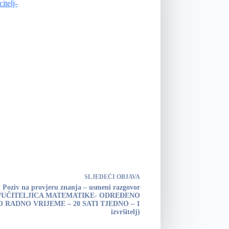
elj-
SLJEDEĆI
OBJAVA
Poziv na provjeru znanja – usmeni razgovor
J/UČITELJICA MATEMATIKE- ODREĐENO
 RADNO VRIJEME – 20 SATI TJEDNO – 1
izvršitelj)