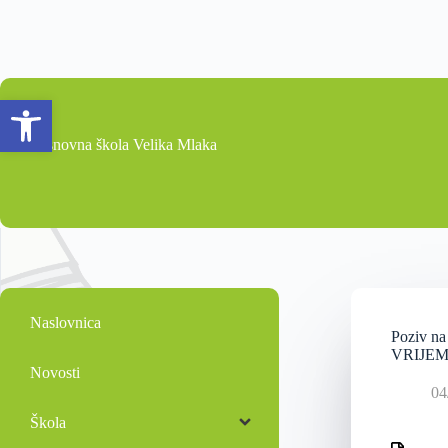
Open toolbar
Osnovna škola Velika Mlaka
Naslovnica
Poziv n
VRIJEME
Novosti
04
Škola