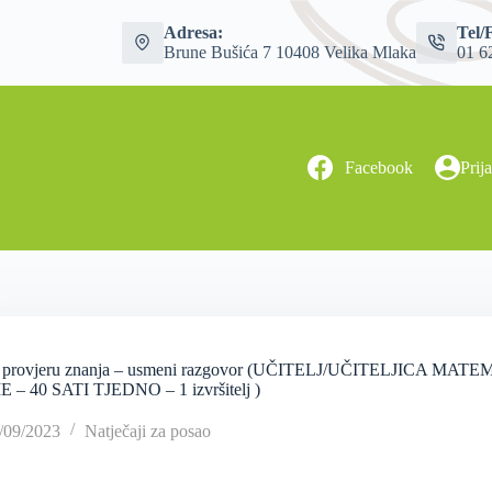
Adresa:
Tel/
Brune Bušića 7 10408 Velika Mlaka
01 6
Facebook
Prij
a provjeru znanja – usmeni razgovor (UČITELJ/UČITELJIC
 – 40 SATI TJEDNO – 1 izvršitelj )
/09/2023
Natječaji za posao