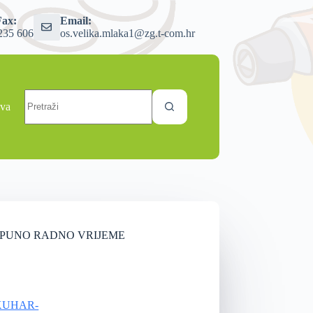
Fax:
Email:
235 606
os.velika.mlaka1@zg.t-com.hr
ava
NO PUNO RADNO VRIJEME
KUHAR-