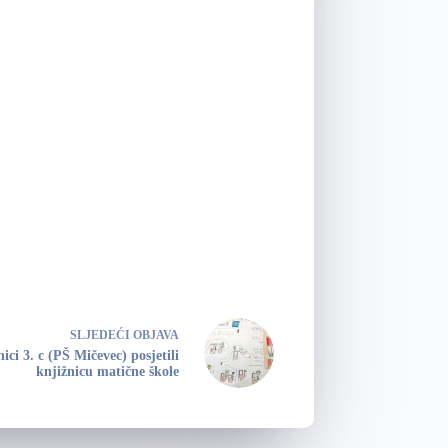
SLJEDEĆI
OBJAVA
ici 3. c (PŠ Mičevec) posjetili
knjižnicu matične škole