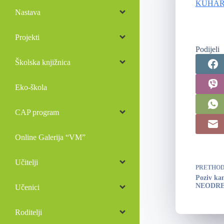
KUHAR
Nastava
Projekti
Podijeli
Školska knjižnica
Eko-škola
CAP program
Online Galerija “VM”
Učitelji
PRETHO
Poziv ka
NEODRE
Učenici
Roditelji