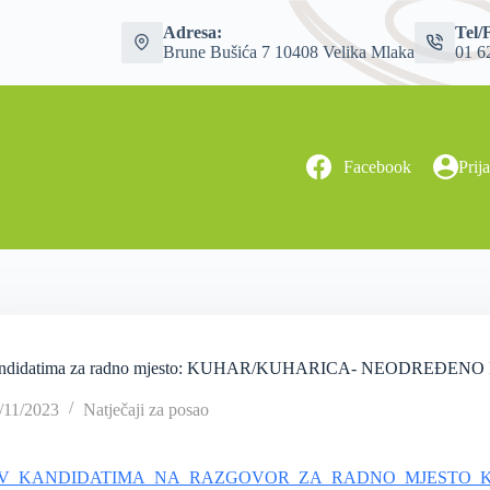
Adresa:
Tel/
Brune Bušića 7 10408 Velika Mlaka
01 6
Facebook
Prij
kandidatima za radno mjesto: KUHAR/KUHARICA- NEODREĐE
/11/2023
Natječaji za posao
IV_KANDIDATIMA_NA_RAZGOVOR_ZA_RADNO_MJESTO_