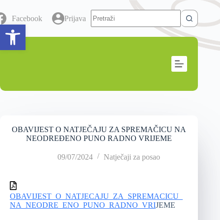
Facebook
Prijava
Open toolbar
OBAVIJEST O NATJEČAJU ZA SPREMAČICU NA
NEODREĐENO PUNO RADNO VRIJEME
09/07/2024
Natječaji za posao
OBAVIJEST_O_NATJECAJU_ZA_SPREMACICU_
NA_NEODRE_ENO_PUNO_RADNO_VRI
JEME