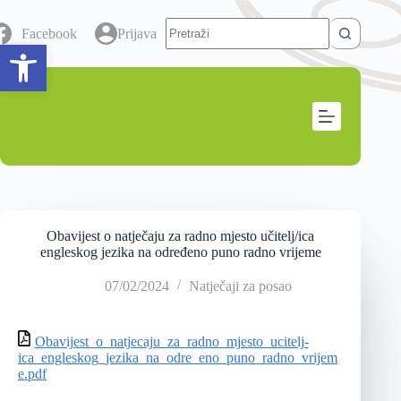
Facebook
Prijava
Open toolbar
Obavijest o natječaju za radno mjesto učitelj/ica
engleskog jezika na određeno puno radno vrijeme
07/02/2024
Natječaji za posao
Obavijest_o_natjecaju_za_radno_mjesto_ucitelj-
ica_engleskog_jezika_na_odre_eno_puno_radno_vrijem
e.pdf