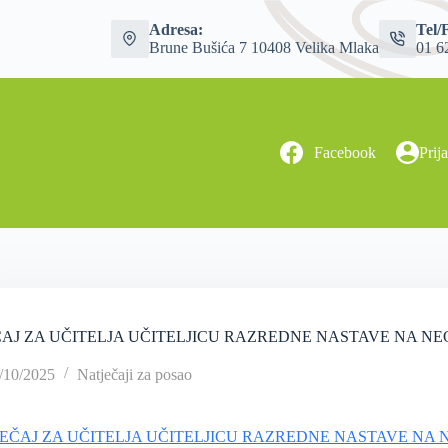
Adresa:
Tel/
Brune Bušića 7 10408 Velika Mlaka
01 6
Facebook
Prij
̌AJ ZA UČITELJA UČITELJICU RAZREDNE NASTAVE NA
/10/2025
Natječaji za posao
EČAJ ZA UČITELJA UČITELJICU RAZREDNE NASTAVE 