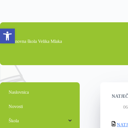
Open toolbar
Osnovna škola Velika Mlaka
Naslovnica
NATJEC
Novosti
06
Škola
NATJ