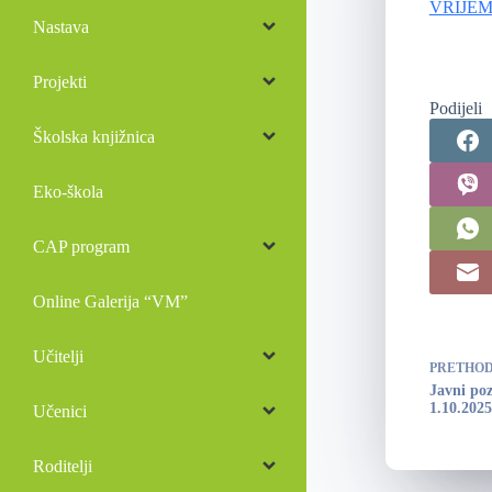
VRIJE
Nastava
Projekti
Podijeli
Školska knjižnica
Eko-škola
CAP program
Online Galerija “VM”
Učitelji
PRETHO
Javni poz
1.10.2025
Učenici
Roditelji