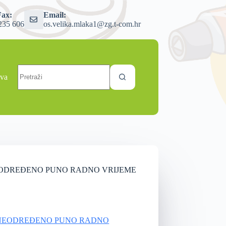
Fax:
Email:
235 606
os.velika.mlaka1@zg.t-com.hr
ava
 NEODREĐENO PUNO RADNO VRIJEME
NA NEODREĐENO PUNO RADNO