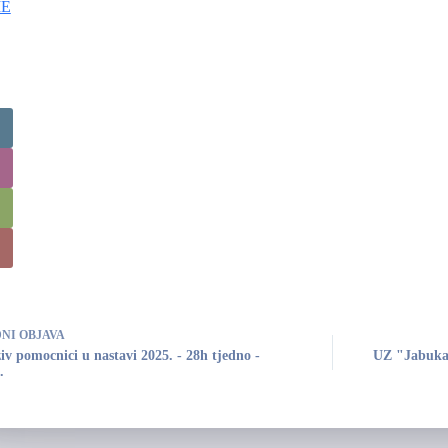
ME
DNI
OBJAVA
iv pomocnici u nastavi 2025. - 28h tjedno -
UZ "Jabuka"
.