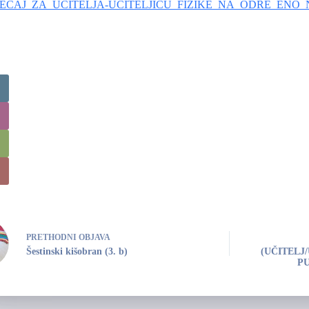
ECAJ_ZA_UCITELJA-UCITELJICU_FIZIKE_NA_ODRE_ENO
PRETHODNI
OBJAVA
Šestinski kišobran (3. b)
(UČITELJ
PU