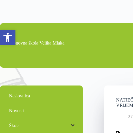
Open toolbar
Osnovna škola Velika Mlaka
Naslovnica
NATJEČ
VRIJEME
Novosti
27
Škola