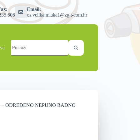
Fax:
Email:
235 606
os.velika.mlaka1@zg.t-com.hr
ava
FIZIKE – ODREĐENO NEPUNO RADNO