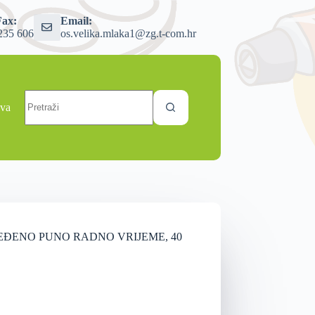
Fax:
Email:
235 606
os.velika.mlaka1@zg.t-com.hr
ava
ODREĐENO PUNO RADNO VRIJEME, 40