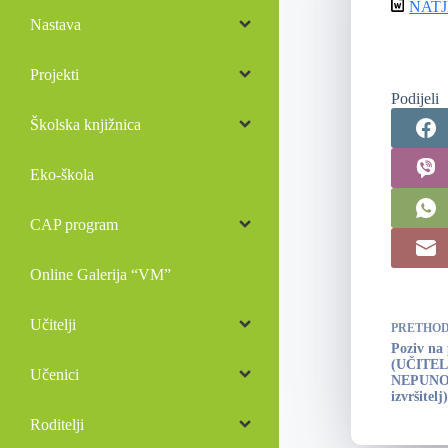
NAT
Nastava
Projekti
Podijeli
Školska knjižnica
Eko-škola
CAP program
Online Galerija “VM”
Učitelji
PRETHO
Poziv na
(UČITE
Učenici
NEPUNO 
izvršitelj)
Roditelji