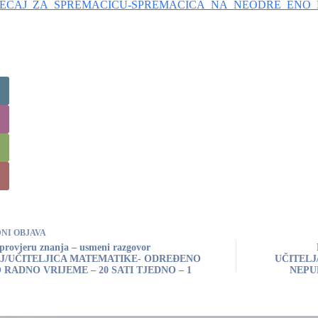
JECAJ_ZA_SPREMACICU-SPREMACICA_NA_NEODRE_ENO_
DNI
OBJAVA
 provjeru znanja – usmeni razgovor
LJ/UČITELJICA MATEMATIKE- ODREĐENO
UČITELJ
RADNO VRIJEME – 20 SATI TJEDNO – 1
NEPUN