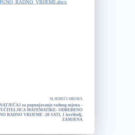
PUNO_RADNO_VRIJEME.docx
SLJEDEĆI
OBJAVA
NATJEČAJ za popunjavanje radnog mjesta -
/UČITELJICA MATEMATIKE- ODREĐENO
O RADNO VRIJEME -20 SATI, 1 izvršitelj,
ZAMJENA