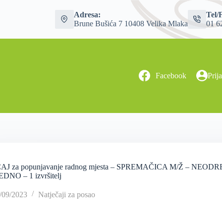
Adresa:
Tel/
Brune Bušića 7 10408 Velika Mlaka
01 6
Facebook
Prij
AJ za popunjavanje radnog mjesta – SPREMAČICA M/Ž – NE
DNO – 1 izvršitelj
/09/2023
Natječaji za posao