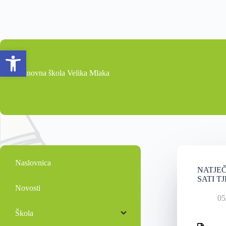
Open toolbar
Osnovna škola Velika Mlaka
Naslovnica
NATJEČ
SATI TJE
Novosti
05
Škola