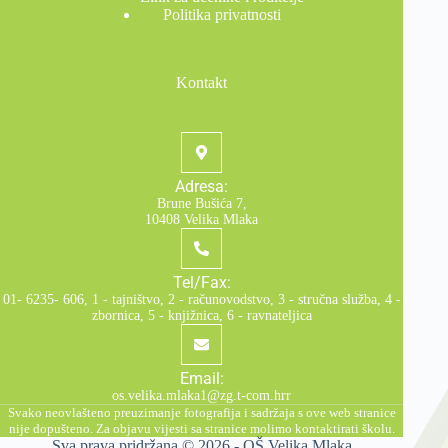
Politika privatnosti
Kontakt
Adresa:
Brune Bušića 7,
10408 Velika Mlaka
Tel/Fax:
01- 6235- 606, 1 - tajništvo, 2 - računovodstvo, 3 - stručna služba, 4 -
zbornica, 5 - knjižnica, 6 - ravnateljica
Email:
os.velika.mlaka1@zg.t-com.hrr
Svako neovlašteno preuzimanje fotografija i sadržaja s ove web stranice
nije dopušteno. Za objavu vijesti sa stranice molimo kontaktirati školu.
Sva prava pridržana © 2026 -
OŠ Velika Mlaka