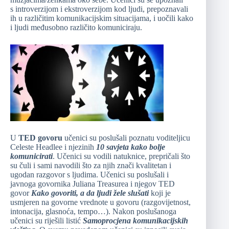
s introverzijom i ekstroverzijom kod ljudi, prepoznavali
ih u različitim komunikacijskim situacijama, i uočili kako
i ljudi međusobno različito komuniciraju.
U
TED govoru
učenici su poslušali poznatu voditeljicu
Celeste Headlee i njezinih
10 savjeta kako bolje
komunicirati
. Učenici su vodili natuknice, prepričali što
su čuli i sami navodili što za njih znači kvalitetan i
ugodan razgovor s ljudima. Učenici su poslušali i
javnoga govornika Juliana Treasurea i njegov TED
govor
Kako govoriti, a da ljudi žele slušati
koji je
usmjeren na govorne vrednote u govoru (razgovijetnost,
intonacija, glasnoća, tempo…). Nakon poslušanoga
učenici su riješili listić
Samoprocjena komunikacijskih