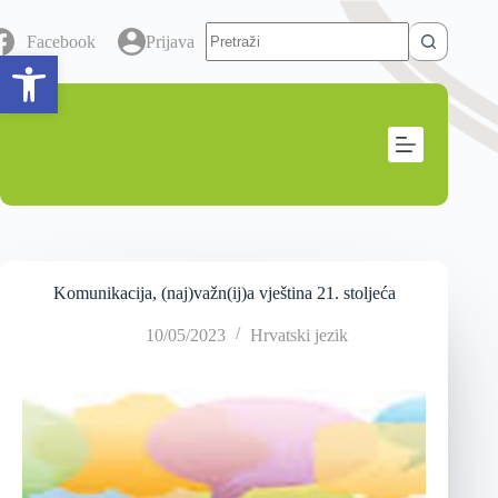
Facebook
Prijava
Open toolbar
Komunikacija, (naj)važn(ij)a vještina 21. stoljeća
10/05/2023
Hrvatski jezik