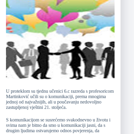
U proteklom su tjednu učenici 6.c razreda s profesoricom
Martinković učili su o komunikaciji, prema mnogima
jednoj od najvažnijih, ali u poučavanju nedovoljno
zastupljenoj vještini 21. stoljeća.
S komunikacijom se susrećemo svakodnevno u životu i
svima nam je bitno da smo u komunikaciji jasni, da s
drugim ljudima ostvarujemo odnos povjerenja, da