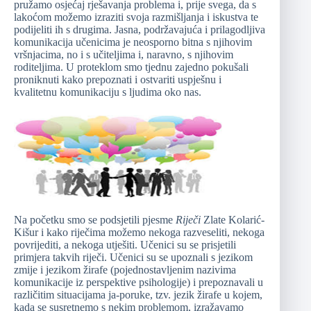
pružamo osjećaj rješavanja problema i, prije svega, da s
lakoćom možemo izraziti svoja razmišljanja i iskustva te
podijeliti ih s drugima. Jasna, podržavajuća i prilagodljiva
komunikacija učenicima je neosporno bitna s njihovim
vršnjacima, no i s učiteljima i, naravno, s njihovim
roditeljima. U proteklom smo tjednu zajedno pokušali
proniknuti kako prepoznati i ostvariti uspješnu i
kvalitetnu komunikaciju s ljudima oko nas.
Na početku smo se podsjetili pjesme
Riječi
Zlate Kolarić-
Kišur i kako riječima možemo nekoga razveseliti, nekoga
povrijediti, a nekoga utješiti. Učenici su se prisjetili
primjera takvih riječi. Učenici su se upoznali s jezikom
zmije i jezikom žirafe (pojednostavljenim nazivima
komunikacije iz perspektive psihologije) i prepoznavali u
različitim situacijama ja-poruke, tzv. jezik žirafe u kojem,
kada se susretnemo s nekim problemom, izražavamo