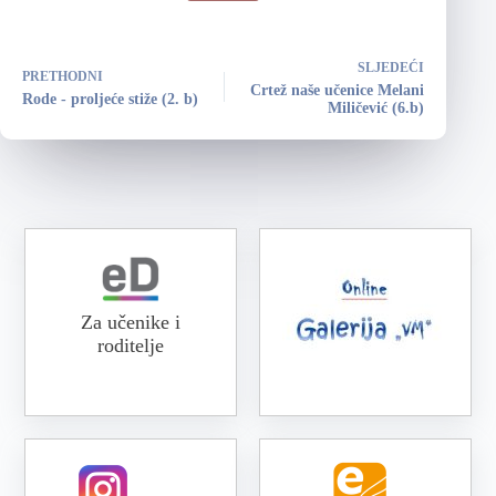
SLJEDEĆI
PRETHODNI
Crtež naše učenice Melani
Rode - proljeće stiže (2. b)
Miličević (6.b)
Za učenike i
roditelje
Online galerija VM