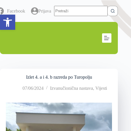
Facebook
Prijava
Open toolbar
Izlet 4. a i 4. b razreda po Turopolju
07/06/2024
Izvanučionična nastava
,
Vijesti