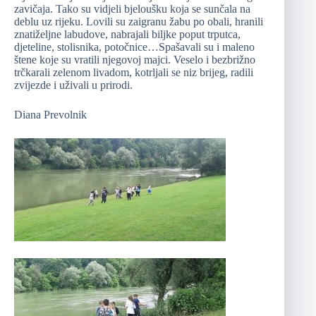
zavičaja. Tako su vidjeli bjeloušku koja se sunčala na
deblu uz rijeku. Lovili su zaigranu žabu po obali, hranili
znatiželjne labudove, nabrajali biljke poput trputca,
djeteline, stolisnika, potočnice…Spašavali su i maleno
štene koje su vratili njegovoj majci. Veselo i bezbrižno
trčkarali zelenom livadom, kotrljali se niz brijeg, radili
zvijezde i uživali u prirodi.
Diana Prevolnik