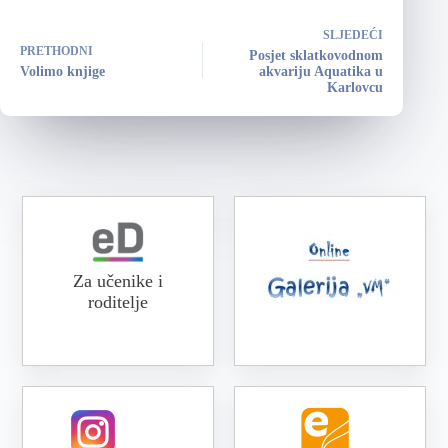
SLJEDEĆI
PRETHODNI
Posjet sklatkovodnom
Volimo knjige
akvariju Aquatika u
Karlovcu
Za učenike i
roditelje
Online galerija VM