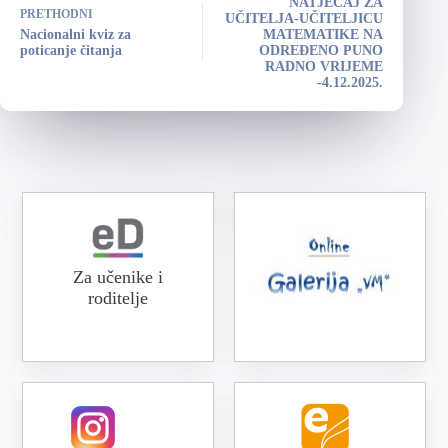
NATJEČAJ ZA
PRETHODNI
UČITELJA-UČITELJICU
Nacionalni kviz za
MATEMATIKE NA
poticanje čitanja
ODREĐENO PUNO
RADNO VRIJEME
-4.12.2025.
Za učenike i
roditelje
Online galerija VM