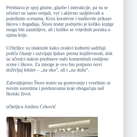
Predstava je spoj glume, glazbe i interakcije, pa su se
učenici ne samo smijali, već i aktivno sudjelovali u
pojedinim scenama. Kroz kreativne i maštovite prikaze
likova i događaja, Štoos teatar podsjetio je koliko knjige
mogu biti zanimljive, ali i koliko se vrijednih poruka u
njima krije.
Učiteljice su istaknule kako ovakvi kulturni sadržaji
potiču čitanje i razvijaju ljubav prema književnosti, dok
su učenici nakon predstave rado komentirali omiljene
scene i likove. Za mnoge je ovo bio potpuno novi
doživljaj lektire – „na oko”, ali i „na dušu“.
Zahvaljujemo Štoos teatru na gostovanju i veselimo se
novim susretima i predstavama koje obogaćuju naš
školski život.
učiteljica Andrea Ceković