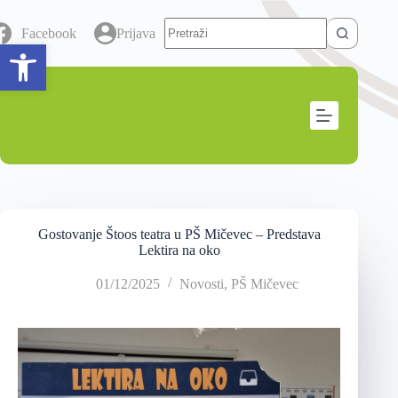
Facebook
Prijava
Open toolbar
Gostovanje Štoos teatra u PŠ Mičevec – Predstava
Lektira na oko
01/12/2025
Novosti
,
PŠ Mičevec