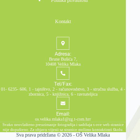
Politika privatnosti
Kontakt
Adresa:
Brune Bušića 7,
10408 Velika Mlaka
Tel/Fax:
01- 6235- 606, 1 - tajništvo, 2 - računovodstvo, 3 - stručna služba, 4 -
zbornica, 5 - knjižnica, 6 - ravnateljica
Email:
os.velika.mlaka1@zg.t-com.hrr
Svako neovlašteno preuzimanje fotografija i sadržaja s ove web stranice
nije dopušteno. Za objavu vijesti sa stranice molimo kontaktirati školu.
Sva prava pridržana © 2026 -
OŠ Velika Mlaka