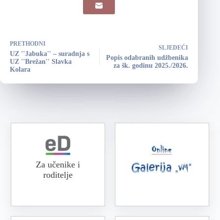
PRETHODNI
SLJEDEĆI
UZ ''Jabuka'' – suradnja s
Popis odabranih udžbenika
UZ ''Brežan'' Slavka
za šk. godinu 2025./2026.
Kolara
Za učenike i
roditelje
Online galerija VM