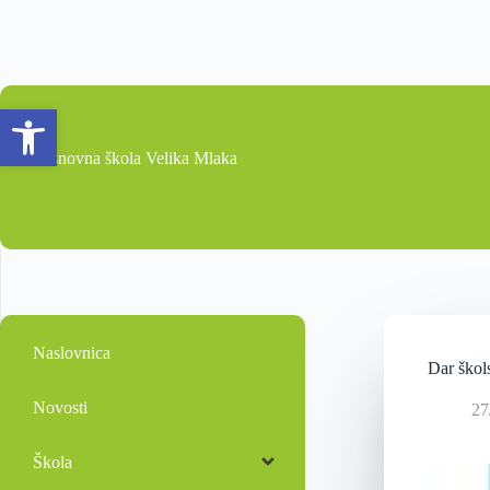
Open toolbar
Osnovna škola Velika Mlaka
Naslovnica
Dar škols
Novosti
27
Škola