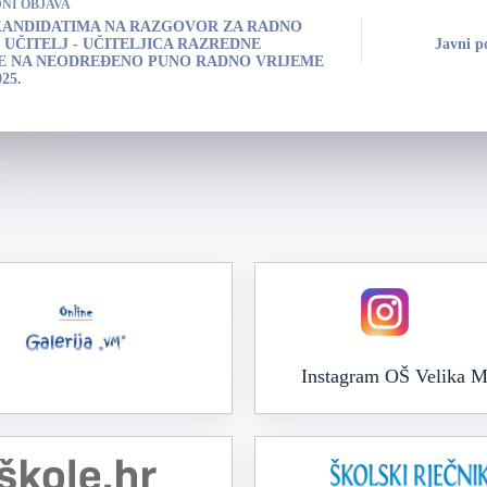
DNI
OBJAVA
KANDIDATIMA NA RAZGOVOR ZA RADNO
UČITELJ - UČITELJICA RAZREDNE
Javni p
E NA NEODREĐENO PUNO RADNO VRIJEME
025.
Instagram OŠ Velika M
Online galerija VM