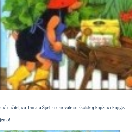
ić i učiteljica Tamara Špehar darovale su školskoj knjižnici knjige.
jemo!