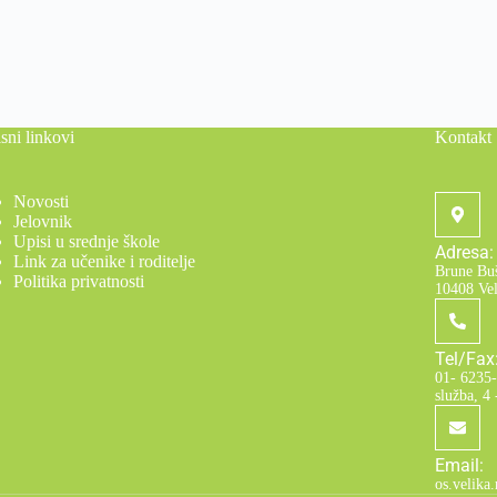
sni linkovi
Kontakt
Novosti
Jelovnik
Upisi u srednje škole
Adresa:
Link za učenike i roditelje
Brune Buš
Politika privatnosti
10408 Ve
Tel/Fax
01- 6235- 
služba, 4 
Email:
os.velika