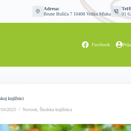
Adresa:
Tel/
Brune Bušića 7 10408 Velika Mlaka
01 6
Facebook
Prij
koj knjižnici
/10/2025
Novosti
,
Školska knjižnica