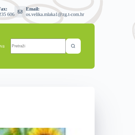
Fax:
Email:
235 606
os.velika.mlaka1@zg.t-com.hr
ava